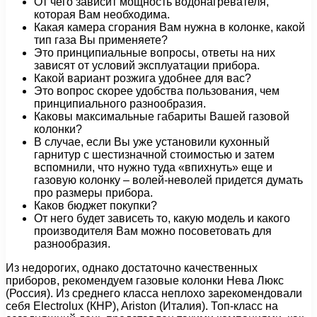
От чего зависит мощность водонагревателя,
которая Вам необходима.
Какая камера сгорания Вам нужна в колонке, какой
тип газа Вы применяете?
Это принципиальные вопросы, ответы на них
зависят от условий эксплуатации прибора.
Какой вариант розжига удобнее для вас?
Это вопрос скорее удобства пользования, чем
принципиального разнообразия.
Каковы максимальные габариты Вашей газовой
колонки?
В случае, если Вы уже установили кухонный
гарнитур с шестизначной стоимостью и затем
вспомнили, что нужно туда «впихнуть» еще и
газовую колонку – волей-неволей придется думать
про размеры прибора.
Каков бюджет покупки?
От него будет зависеть то, какую модель и какого
производителя Вам можно посоветовать для
разнообразия.
Из недорогих, однако достаточно качественных
приборов, рекомендуем газовые колонки Нева Люкс
(Россия). Из среднего класса неплохо зарекомендовали
себя Electrolux (КНР), Ariston (Италия). Топ-класс на