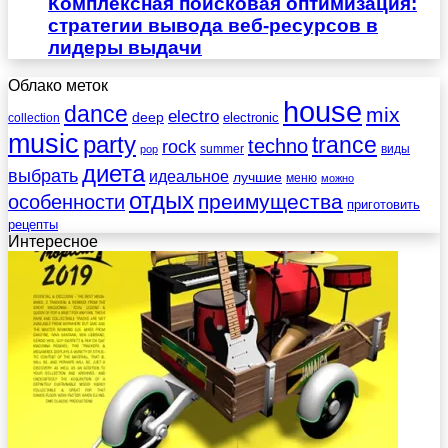
Комплексная поисковая оптимизация:
стратегии вывода веб-ресурсов в
лидеры выдачи
Облако меток
house
dance
mix
electro
deep
electronic
collection
music
party
trance
techno
rock
summer
виды
pop
диета
выбрать
идеальное
лучшие
меню
можно
отдых
преимущества
особенности
приготовить
рецепты
Интересное