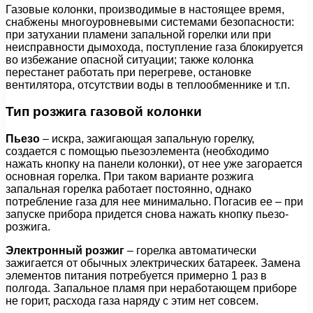
Газовые колонки, производимые в настоящее время,
снабжены многоуровневыми системами безопасности:
при затухании пламени запальной горелки или при
неисправности дымохода, поступление газа блокируется
во избежание опасной ситуации; также колонка
перестанет работать при перегреве, остановке
вентилятора, отсутствии воды в теплообменнике и т.п.
Тип розжига газовой колонки
Пьезо
– искра, зажигающая запальную горелку,
создается с помощью пьезоэлемента (необходимо
нажать кнопку на панели колонки), от нее уже загорается
основная горелка. При таком варианте розжига
запальная горелка работает постоянно, однако
потребление газа для нее минимально. Погасив ее – при
запуске прибора придется снова нажать кнопку пьезо-
розжига.
Электронный розжиг
– горелка автоматически
зажигается от обычных электрических батареек. Замена
элементов питания потребуется примерно 1 раз в
полгода. Запальное пламя при неработающем приборе
не горит, расхода газа наряду с этим нет совсем.