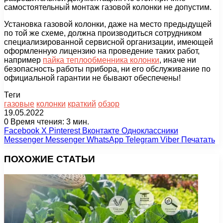
самостоятельный монтаж газовой колонки не допустим.
Установка газовой колонки, даже на место предыдущей
по той же схеме, должна производиться сотрудником
специализированной сервисной организации, имеющей
оформленную лицензию на проведение таких работ,
например
пайка теплообменника колонки
, иначе ни
безопасность работы прибора, ни его обслуживание по
официальной гарантии не бывают обеспечены!
Теги
газовые
колонки
краткий
обзор
19.05.2022
0
Время чтения: 3 мин.
Facebook
X
Pinterest
Вконтакте
Одноклассники
Messenger
Messenger
WhatsApp
Telegram
Viber
Печатать
ПОХОЖИЕ СТАТЬИ