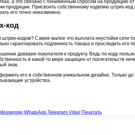
тках, а это связано с пониженным спросом на продукцию о
и продукции. Присвоить собственному изделию штрих-код 
вать его точно невозможно.
х-код
 штрих-кодом? Самое малое это выплата неустойки сети то
льно гарантировать подлинность товара и проследить его 
шение доверия покупателя к продукту. Ведь по коду польз
ственность в какой-то мере защищен от посягательств нече
ый знак.
рмить его в собственном уникальном дизайне. Только до т
итывающие устройства.
Messenger
WhatsApp
Telegram
Viber
Печатать