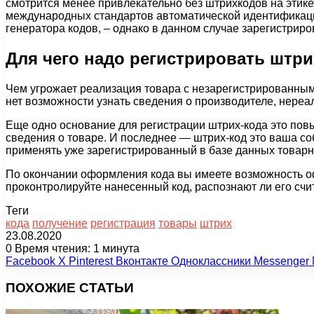
смотрится менее привлекательно без штрихкодов на этике
международных стандартов автоматической идентификаци
генератора кодов, – однако в данном случае зарегистриро
Для чего надо регистрировать штри
Чем угрожает реализация товара с незарегистрированным
нет возможности узнать сведения о производителе, нереа
Еще одно основание для регистрации штрих-кода это повы
сведения о товаре. И последнее — штрих-код это ваша соб
применять уже зарегистрированный в базе данных товарн
По окончании оформления кода вы имеете возможность офо
проконтролируйте нанесенный код, распознают ли его сч
Теги
кода
получение
регистрация
товары
штрих
23.08.2020
0
Время чтения: 1 минута
Facebook
X
Pinterest
Вконтакте
Одноклассники
Messenger
ПОХОЖИЕ СТАТЬИ