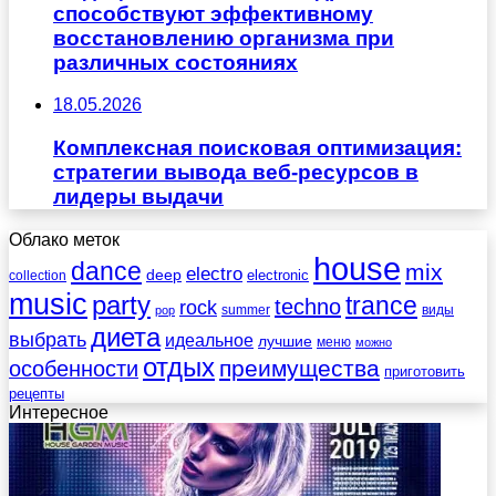
способствуют эффективному
восстановлению организма при
различных состояниях
18.05.2026
Комплексная поисковая оптимизация:
стратегии вывода веб-ресурсов в
лидеры выдачи
Облако меток
house
dance
mix
electro
deep
electronic
collection
music
party
trance
techno
rock
summer
виды
pop
диета
выбрать
идеальное
лучшие
меню
можно
отдых
преимущества
особенности
приготовить
рецепты
Интересное