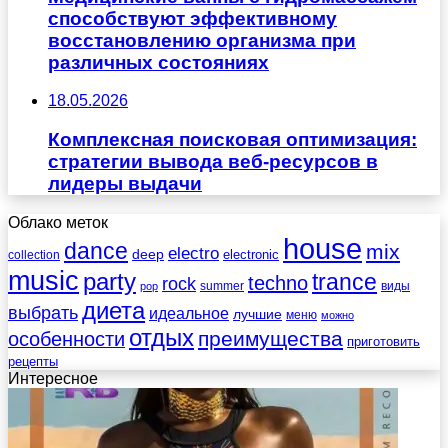
способствуют эффективному
восстановлению организма при
различных состояниях
18.05.2026
Комплексная поисковая оптимизация:
стратегии вывода веб-ресурсов в
лидеры выдачи
Облако меток
house
dance
mix
electro
deep
electronic
collection
music
party
trance
techno
rock
summer
виды
pop
диета
выбрать
идеальное
лучшие
меню
можно
отдых
преимущества
особенности
приготовить
рецепты
Интересное