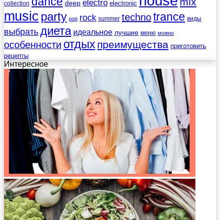
house
dance
mix
electro
deep
electronic
collection
music
party
trance
techno
rock
summer
виды
pop
диета
выбрать
идеальное
лучшие
меню
можно
отдых
преимущества
особенности
приготовить
рецепты
Интересное