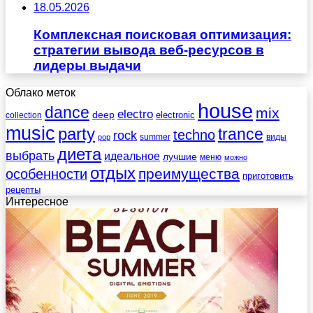
18.05.2026
Комплексная поисковая оптимизация:
стратегии вывода веб-ресурсов в
лидеры выдачи
Облако меток
house
dance
mix
electro
deep
electronic
collection
music
party
trance
techno
rock
summer
виды
pop
диета
выбрать
идеальное
лучшие
меню
можно
отдых
преимущества
особенности
приготовить
рецепты
Интересное