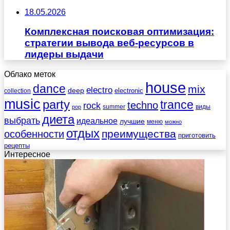
18.05.2026
Комплексная поисковая оптимизация:
стратегии вывода веб-ресурсов в
лидеры выдачи
Облако меток
house
dance
mix
electro
deep
electronic
collection
music
party
trance
techno
rock
summer
виды
pop
диета
выбрать
идеальное
лучшие
меню
можно
отдых
преимущества
особенности
приготовить
рецепты
Интересное