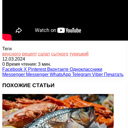
Теги
вкусного
рецепт
салат
сытного
турецкий
12.03.2024
0
Время чтения: 3 мин.
Facebook
X
Pinterest
Вконтакте
Одноклассники
Messenger
Messenger
WhatsApp
Telegram
Viber
Печатать
ПОХОЖИЕ СТАТЬИ