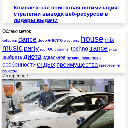
Комплексная поисковая оптимизация:
стратегии вывода веб-ресурсов в
лидеры выдачи
Облако меток
house
dance
mix
electro
deep
electronic
collection
music
party
trance
techno
rock
summer
виды
pop
диета
выбрать
идеальное
лучшие
меню
можно
отдых
преимущества
особенности
приготовить
рецепты
Интересное