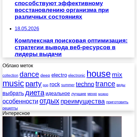
способствуют эффективному
восстановлению организма при
различных состояниях
18.05.2026
Комплексная поисковая оптимизация:
стратегии вывода веб-ресурсов в
лидеры выдачи
Облако меток
house
dance
mix
electro
deep
electronic
collection
music
party
trance
techno
rock
summer
виды
pop
диета
выбрать
идеальное
лучшие
меню
можно
отдых
преимущества
особенности
приготовить
рецепты
Интересное