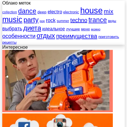
Облако меток
house
dance
mix
electro
deep
electronic
collection
music
party
trance
techno
rock
summer
виды
pop
диета
выбрать
идеальное
лучшие
меню
можно
отдых
преимущества
особенности
приготовить
рецепты
Интересное