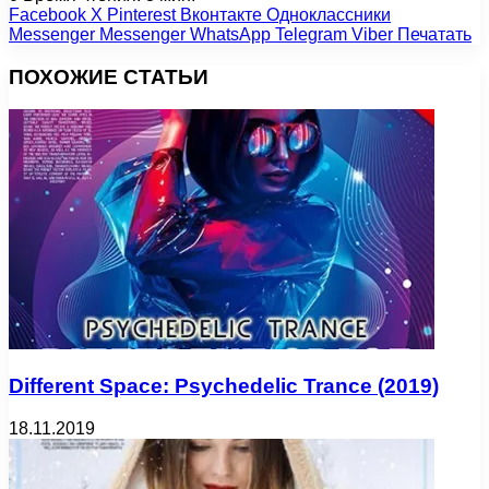
Facebook
X
Pinterest
Вконтакте
Одноклассники
Messenger
Messenger
WhatsApp
Telegram
Viber
Печатать
ПОХОЖИЕ СТАТЬИ
Different Space: Psychedelic Trance (2019)
18.11.2019