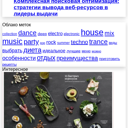
Комплексная поисковая оптимизация:
стратегии вывода веб-ресурсов в
лидеры выдачи
Облако меток
house
dance
mix
electro
deep
electronic
collection
music
party
trance
techno
rock
summer
виды
pop
диета
выбрать
идеальное
лучшие
меню
можно
отдых
преимущества
особенности
приготовить
рецепты
Интересное