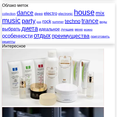
Облако меток
house
dance
mix
electro
deep
electronic
collection
music
party
trance
techno
rock
summer
виды
pop
диета
выбрать
идеальное
лучшие
меню
можно
отдых
преимущества
особенности
приготовить
рецепты
Интересное