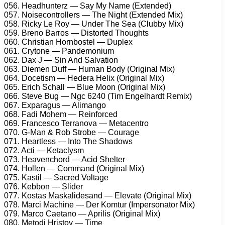
056. Headhunterz — Say My Name (Extended)
057. Noisecontrollers — The Night (Extended Mix)
058. Ricky Le Roy — Under The Sea (Clubby Mix)
059. Breno Barros — Distorted Thoughts
060. Christian Hornbostel — Duplex
061. Crytone — Pandemonium
062. Dax J — Sin And Salvation
063. Diemen Duff — Human Body (Original Mix)
064. Docetism — Hedera Helix (Original Mix)
065. Erich Schall — Blue Moon (Original Mix)
066. Steve Bug — Ngc 6240 (Tim Engelhardt Remix)
067. Exparagus — Alimango
068. Fadi Mohem — Reinforced
069. Francesco Terranova — Metacentro
070. G-Man & Rob Strobe — Courage
071. Heartless — Into The Shadows
072. Acti — Ketaclysm
073. Heavenchord — Acid Shelter
074. Hollen — Command (Original Mix)
075. Kastil — Sacred Voltage
076. Kebbon — Slider
077. Kostas Maskalidesand — Elevate (Original Mix)
078. Marci Machine — Der Komtur (Impersonator Mix)
079. Marco Caetano — Aprilis (Original Mix)
080. Metodi Hristov — Time