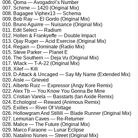
006. Qoma — Avogadro\’s Number
007. Schime — 1420 (Original Mix)
008. Bagagee Viphex13 — Schema
009. Bob Ray — El Gordo (Original Mix)
010. Bruno Aguirre — Nuisance (Original Mix)
011. Edit Select — Radium
012. Hollen & Frankyeffe — Double Impact
013. Ojay Ruger — Acid Exercise (Original Mix)
014. Regain — Dominate (Radio Mix)
015. Steve Parker — Planet E
016. The Southern — Deja Vu (Original Mix)
017. Wlack — T-A-22 (Original Mix)
018. Xilef — Kilt
019. D-Attack & Uncaged — Say My Name (Extended Mix)
020. Aisle — Grieved
021. Alberto Ruiz — Expressor (Angy Kore Remix)
022. Alex Tb — You Know You Gonna Be Mine
023. Cristian Varela — Basstarts (Ian Axide Remix)
024. Echologist — Reward (Animous Remix)
025. Exilles — River Of Voltage
026. Hollowgram And Stillill — Blade Runner (Original Mix)
027. Lemurian Caves — Re-Returner
028. Malice — The Future (Original Mix)
029. Marco Faraone — Lunar Eclipse
030. Natalino Nunes — Street (Original Mix)