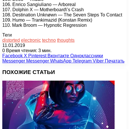
106. Enrico Sangiuliano — Arboreal
107. Dolphin X — Motherboard\’s Crash
108. Destination Unknøwn — The Seven Steps To Contact
109. Humo — Trankimazid (Konstan Remix)
110. Mark Broom — Hypnotic Regression
Теги
distorted
electronic
techno
thoughts
11.01.2019
0
Время чтения: 3 мин.
Facebook
X
Pinterest
Вконтакте
Одноклассники
Messenger
Messenger
WhatsApp
Telegram
Viber
Печатать
ПОХОЖИЕ СТАТЬИ