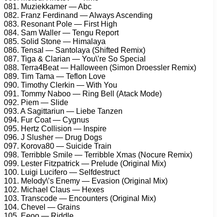
081. Muziekkamer — Abc
082. Franz Ferdinand — Always Ascending
083. Resonant Pole — First High
084. Sam Waller — Tengu Report
085. Solid Stone — Himalaya
086. Tensal — Santolaya (Shifted Remix)
087. Tiga & Clarian — You\’re So Special
088. Terra4Beat — Halloween (Simon Droessler Remix)
089. Tim Tama — Teflon Love
090. Timothy Clerkin — With You
091. Tommy Naboo — Ring Bell (Atack Mode)
092. Piem — Slide
093. A Sagittariun — Liebe Tanzen
094. Fur Coat — Cygnus
095. Hertz Collision — Inspire
096. J Slusher — Drug Dogs
097. Korova80 — Suicide Train
098. Terribble Smile — Terribble Xmas (Nocure Remix)
099. Lester Fitzpatrick — Prelude (Original Mix)
100. Luigi Lucifero — Selfdestruct
101. Melody\’s Enemy — Evasion (Original Mix)
102. Michael Claus — Hexes
103. Transcode — Encounters (Original Mix)
104. Chevel — Grains
105. Eeoo — Riddle