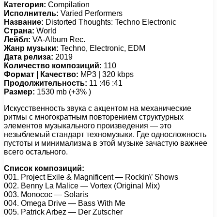
Категория:
Compilation
Исполнитель:
Varied Performers
Название:
Distorted Thoughts: Techno Electronic
Страна:
World
Лейбл:
VA-Album Rec.
Жанр музыки:
Techno, Electronic, EDM
Дата релиза:
2019
Количество композиций:
110
Формат | Качество:
MP3 | 320 kbps
Продолжительность:
11 :46 :41
Размер:
1530 mb (+3% )
Искусственность звука с акцентом на механические
ритмы с многократным повторением структурных
элементов музыкального произведения — это
незыблемый стандарт техномузыки. Где односложность
пустоты и минимализма в этой музыке зачастую важнее
всего остального.
Список композиций:
001. Project Exile & Magnificent — Rockin\’ Shows
002. Benny La Malice — Vortex (Original Mix)
003. Monococ — Solaris
004. Omega Drive — Bass With Me
005. Patrick Arbez — Der Zutscher