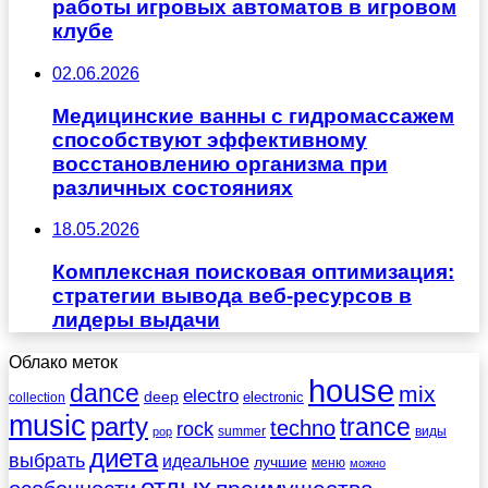
работы игровых автоматов в игровом
клубе
02.06.2026
Медицинские ванны с гидромассажем
способствуют эффективному
восстановлению организма при
различных состояниях
18.05.2026
Комплексная поисковая оптимизация:
стратегии вывода веб-ресурсов в
лидеры выдачи
Облако меток
house
dance
mix
electro
deep
electronic
collection
music
party
trance
techno
rock
summer
виды
pop
диета
выбрать
идеальное
лучшие
меню
можно
отдых