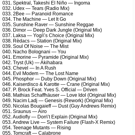
031. Spektral, Takeshi El Niño — Ingoma
032. Udex — Tears (Radio Mix)
033. 2Bee — Paranoid Romance
034. The Machine — Let It Go
035. Sunshine Raver — Sunshine Reggae
036. Dimor — Deep Dark Jungle (Original Mix)
037. Laksa — Yogi\’s Choice (Original Mix)
038. Rèdacs — Station (Original Mix)
039. Soul Of Noise — The Mist
040. Nacho Bolognani — You
041. Emorine — Pyramide (Original Mix)
042. Tryst (Uk) — Akihabara
043. Chevel — In A Rush
044. Evil Modem — The Lost Name
045. Phosphor — Duby Down (Original Mix)
046. Kaiserdisco & Karotte — Crane (Original Mix)
047. P. Brock Feat. Yves S. Official — Driven
048. Mathias Schaffhäuser — Love Idol (Original Mix)
049. Nacim Ladj — Genesis (Rework) (Original Mix)
050. Nicolas Bougaieff — Dust (Guy Andrews Remix)
051. Sraunus — Airo
052. Audiofly — Don\’t Explain (Original Mix)
053. Andrew Live — System Failure (Flash-X Remix)
054. Teenage Mutants — Rising
055. Tomcraft — Calabrone