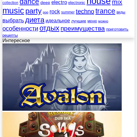
house
dance
mix
electro
deep
electronic
collection
music
party
trance
techno
rock
summer
виды
pop
диета
выбрать
идеальное
лучшие
меню
можно
отдых
преимущества
особенности
приготовить
рецепты
Интересное