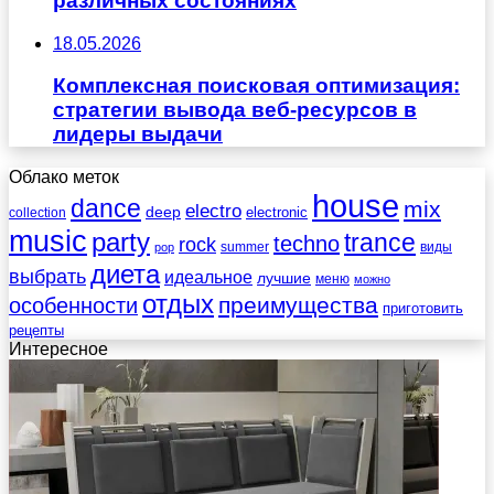
различных состояниях
18.05.2026
Комплексная поисковая оптимизация:
стратегии вывода веб-ресурсов в
лидеры выдачи
Облако меток
house
dance
mix
electro
deep
electronic
collection
music
party
trance
techno
rock
summer
виды
pop
диета
выбрать
идеальное
лучшие
меню
можно
отдых
преимущества
особенности
приготовить
рецепты
Интересное