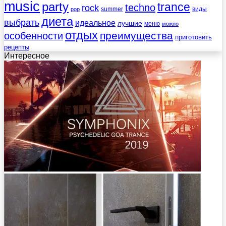
music
party
trance
techno
rock
summer
виды
pop
диета
выбрать
идеальное
лучшие
меню
можно
отдых
преимущества
особенности
приготовить
рецепты
Интересное