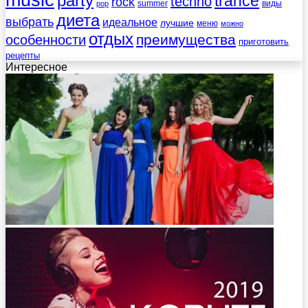
party
trance
techno
rock
summer
виды
pop
диета
выбрать
идеальное
лучшие
меню
можно
отдых
преимущества
особенности
приготовить
рецепты
Интересное