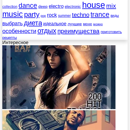
house
dance
mix
electro
deep
electronic
collection
music
party
trance
techno
rock
summer
виды
pop
диета
выбрать
идеальное
лучшие
меню
можно
отдых
преимущества
особенности
приготовить
рецепты
Интересное