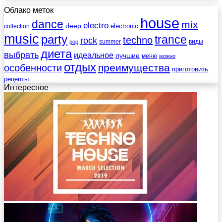
Облако меток
house
dance
mix
electro
deep
electronic
collection
music
party
trance
techno
rock
summer
виды
pop
диета
выбрать
идеальное
лучшие
меню
можно
отдых
преимущества
особенности
приготовить
рецепты
Интересное