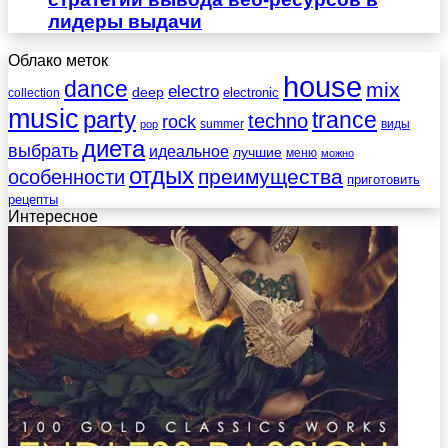
лидеры выдачи
Облако меток
house
dance
mix
electro
deep
electronic
collection
music
party
trance
techno
rock
summer
виды
pop
диета
выбрать
идеальное
лучшие
меню
можно
отдых
преимущества
особенности
приготовить
рецепты
Интересное