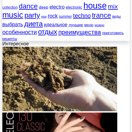
house
dance
mix
electro
deep
electronic
collection
music
party
trance
techno
rock
summer
виды
pop
диета
выбрать
идеальное
лучшие
меню
можно
отдых
преимущества
особенности
приготовить
рецепты
Интересное