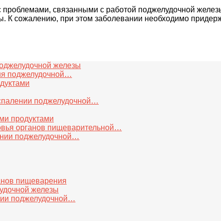
с проблемами, связанными с работой поджелудочной желез
ы. К сожалению, при этом заболевании необходимо придер
поджелудочной железы
ния поджелудочной…
одуктами
оспалении поджелудочной…
ми продуктами
овья органов пищеварительной…
ении поджелудочной…
анов пищеварения
лудочной железы
нии поджелудочной…