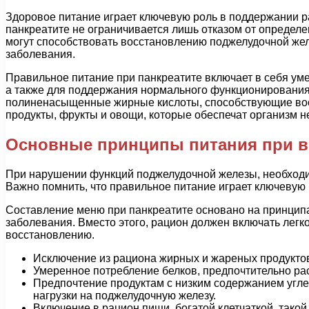
Здоровое питание играет ключевую роль в поддержании р
панкреатите не ограничивается лишь отказом от определе
могут способствовать восстановлению поджелудочной желе
заболевания.
Правильное питание при панкреатите включает в себя ум
а также для поддержания нормального функционирования 
полиненасыщенные жирные кислоты, способствующие восс
продукты, фрукты и овощи, которые обеспечат организм 
Основные принципы питания при в
При нарушении функций поджелудочной железы, необходим
Важно помнить, что правильное питание играет ключевую 
Составление меню при панкреатите основано на принцип
заболевания. Вместо этого, рацион должен включать лег
восстановлению.
Исключение из рациона жирных и жареных продуктов
Умеренное потребление белков, предпочтительно рас
Предпочтение продуктам с низким содержанием угле
нагрузки на поджелудочную железу.
Включение в рацион пищи, богатой клетчаткой, тако