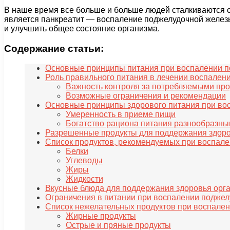
В наше время все больше и больше людей сталкиваются 
является панкреатит — воспаление поджелудочной желез
и улучшить общее состояние организма.
Содержание статьи:
Основные принципы питания при воспалении 
Роль правильного питания в лечении воспале
Важность контроля за потребляемыми пр
Возможные ограничения и рекомендации
Основные принципы здорового питания при в
Умеренность в приеме пищи
Богатство рациона питания разнообразны
Разрешенные продукты для поддержания здор
Список продуктов, рекомендуемых при воспал
Белки
Углеводы
Жиры
Жидкости
Вкусные блюда для поддержания здоровья орг
Ограничения в питании при воспалении подже
Список нежелательных продуктов при воспале
Жирные продукты
Острые и пряные продукты