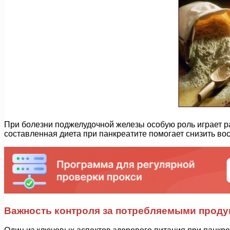
При болезни поджелудочной железы особую роль играет р
составленная диета при панкреатите помогает снизить во
Важность контроля за потребляемыми проду