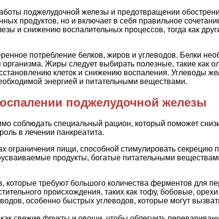
аботы поджелудочной железы и предотвращении обострения
нных продуктов, но и включает в себя правильное сочетан
зы и снижению воспалительных процессов, тогда как друг
еренное потребление белков, жиров и углеводов. Белки не
организма. Жиры следует выбирать полезные, такие как о
тановлению клеток и снижению воспаления. Углеводы жел
необходимой энергией и питательными веществами.
оспалении поджелудочной железы
о соблюдать специальный рацион, который поможет снизить
роль в лечении панкреатита.
ах ограничения пищи, способной стимулировать секрецию 
коусваиваемые продукты, богатые питательными веществами
, которые требуют большого количества ферментов для пе
тительного происхождения, таких как тофу, бобовые, орехи
водов, особенно быстрых углеводов, которые могут вызва
й как свежие фрукты и овощи, чтобы облегчить перевариван