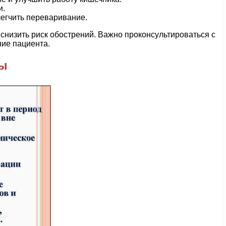
и.
легчить переваривание.
низить риск обострений. Важно проконсультироваться с
ние пациента.
зы