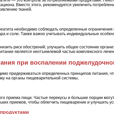
еатите — это контроль за потребляемыми продуктами. Неко
рациона. Вместо этого, рекомендуется увеличить потребле
живлению тканей.
реатита необходимо соблюдать определенные ограничения 
ра и соли. Также важно учитывать индивидуальные особенно
низить риск обострений, улучшить общее состояние орган
итание является неотъемлемой частью комплексного лечен
ания при воспалении поджелудочно
димо придерживаться определенных принципов питания, ч
зку на органы пищеварительной системы.
ого приема пищи. Частые перекусы и большие порции могут
ньких приемов, чтобы облегчить пищеварение и улучшить у
 продуктами