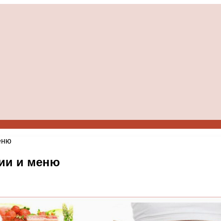
еню
ции и меню