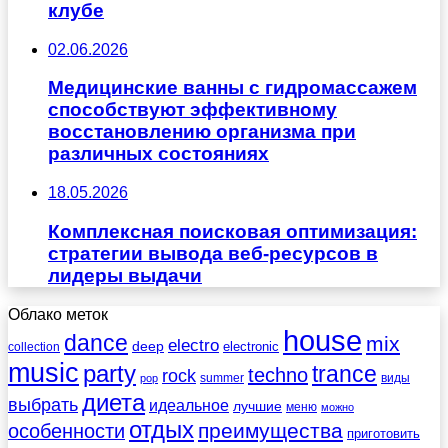
клубе
02.06.2026
Медицинские ванны с гидромассажем
способствуют эффективному
восстановлению организма при
различных состояниях
18.05.2026
Комплексная поисковая оптимизация:
стратегии вывода веб-ресурсов в
лидеры выдачи
Облако меток
house
dance
mix
electro
deep
electronic
collection
music
party
trance
techno
rock
summer
виды
pop
диета
выбрать
идеальное
лучшие
меню
можно
отдых
преимущества
особенности
приготовить