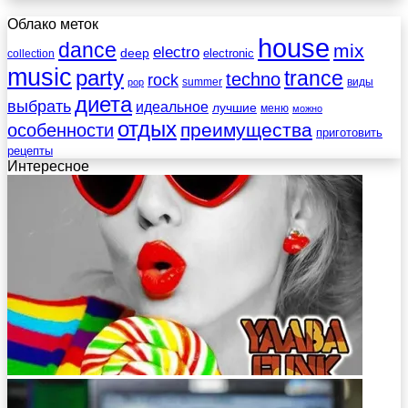
Облако меток
house
dance
mix
electro
deep
electronic
collection
music
party
trance
techno
rock
summer
виды
pop
диета
выбрать
идеальное
лучшие
меню
можно
отдых
преимущества
особенности
приготовить
рецепты
Интересное