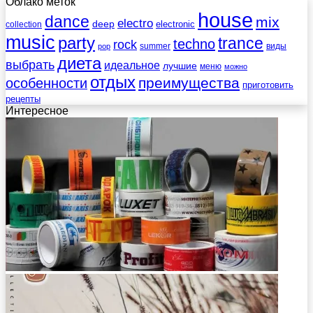
Облако меток
house
dance
mix
electro
deep
electronic
collection
music
party
trance
techno
rock
summer
виды
pop
диета
выбрать
идеальное
лучшие
меню
можно
отдых
преимущества
особенности
приготовить
рецепты
Интересное