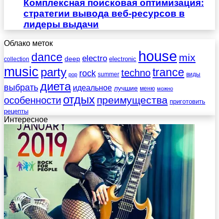
Комплексная поисковая оптимизация:
стратегии вывода веб-ресурсов в
лидеры выдачи
Облако меток
house
dance
mix
electro
deep
electronic
collection
music
party
trance
techno
rock
summer
виды
pop
диета
выбрать
идеальное
лучшие
меню
можно
отдых
преимущества
особенности
приготовить
рецепты
Интересное