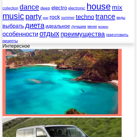
house
dance
mix
electro
deep
electronic
collection
music
party
trance
techno
rock
summer
виды
pop
диета
выбрать
идеальное
лучшие
меню
можно
отдых
преимущества
особенности
приготовить
рецепты
Интересное