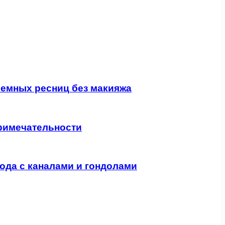
ъемных ресниц без макияжа
римечательности
ода с каналами и гондолами