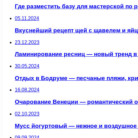
Где разместить базу для мастерской по р
05.11.2024
Вкуснейший рецепт щей с щавелем и яй
23.12.2023
Ламинирование ресниц — новый тренд в
30.05.2024
Отдых в Бодруме — песчаные пляжи, кр
16.08.2024
Очарование Венеции — романтический от
02.10.2023
Мусс йогуртовый — нежное и воздушное
09.09.2024