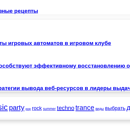
езные рецепты
ты игровых автоматов в игровом клубе
особствуют эффективному восстановлению о
ратегии вывода веб-ресурсов в лидеры выда
ic
party
trance
techno
выбрать
rock
summer
виды
pop