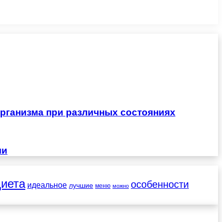
рганизма при различных состояниях
чи
диета
особенности
идеальное
лучшие
меню
можно