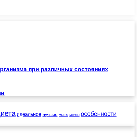
рганизма при различных состояниях
чи
диета
особенности
идеальное
лучшие
меню
можно