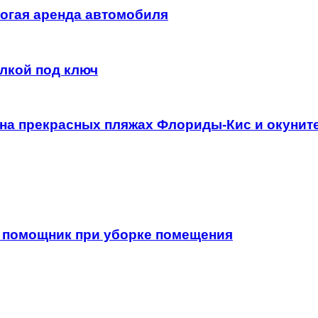
рогая аренда автомобиля
лкой под ключ
а прекрасных пляжах Флориды-Кис и окуните
 помощник при уборке помещения