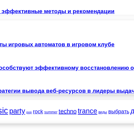
: эффективные методы и рекомендации
ты игровых автоматов в игровом клубе
особствуют эффективному восстановлению о
ратегии вывода веб-ресурсов в лидеры выда
ic
party
trance
techno
выбрать
rock
summer
виды
pop