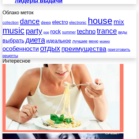
лидеры выдачи
Облако меток
house
dance
mix
electro
deep
electronic
collection
music
party
trance
techno
rock
summer
виды
pop
диета
выбрать
идеальное
лучшие
меню
можно
отдых
преимущества
особенности
приготовить
рецепты
Интересное