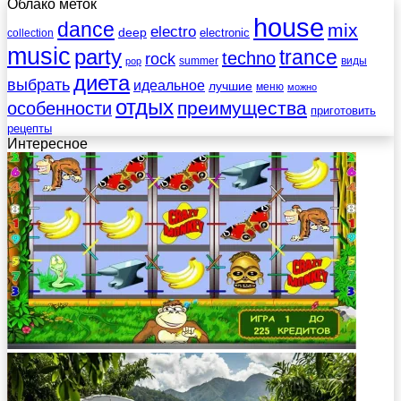
Облако меток
house
dance
mix
electro
deep
electronic
collection
music
party
trance
techno
rock
summer
виды
pop
диета
выбрать
идеальное
лучшие
меню
можно
отдых
преимущества
особенности
приготовить
рецепты
Интересное