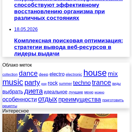
способствуют эффективному
восстановлению организма при
различных состояниях
18.05.2026
Комплексная поисковая оптимизация:
стратегии вывода веб-ресурсов в
лидеры выдачи
Облако меток
house
dance
mix
electro
deep
electronic
collection
music
party
trance
techno
rock
summer
виды
pop
диета
выбрать
идеальное
лучшие
меню
можно
отдых
преимущества
особенности
приготовить
рецепты
Интересное