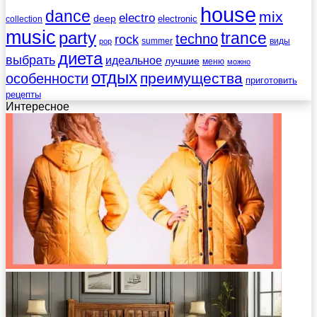
house
dance
mix
electro
deep
electronic
collection
music
party
trance
techno
rock
summer
виды
pop
диета
выбрать
идеальное
лучшие
меню
можно
отдых
преимущества
особенности
приготовить
рецепты
Интересное