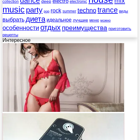
dance
mix
electro
deep
electronic
collection
music
party
trance
techno
rock
summer
виды
pop
диета
выбрать
идеальное
лучшие
меню
можно
отдых
преимущества
особенности
приготовить
рецепты
Интересное