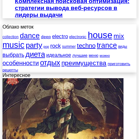
Комплексная поисковая оптимизация:
стратегии вывода веб-ресурсов в
лидеры выдачи
Облако меток
house
dance
mix
electro
deep
electronic
collection
music
party
trance
techno
rock
summer
виды
pop
диета
выбрать
идеальное
лучшие
меню
можно
отдых
преимущества
особенности
приготовить
рецепты
Интересное