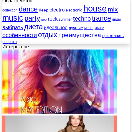
Облако меток
house
dance
mix
electro
deep
electronic
collection
music
party
trance
techno
rock
summer
виды
pop
диета
выбрать
идеальное
лучшие
меню
можно
отдых
преимущества
особенности
приготовить
рецепты
Интересное