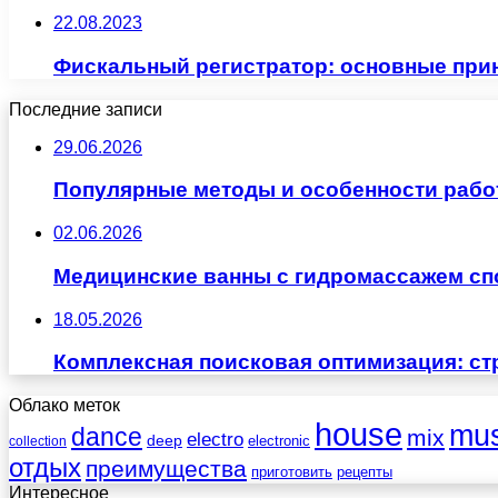
22.08.2023
Фискальный регистратор: основные при
Последние записи
29.06.2026
Популярные методы и особенности рабо
02.06.2026
Медицинские ванны с гидромассажем сп
18.05.2026
Комплексная поисковая оптимизация: ст
Облако меток
house
mus
dance
mix
electro
deep
electronic
collection
отдых
преимущества
приготовить
рецепты
Интересное