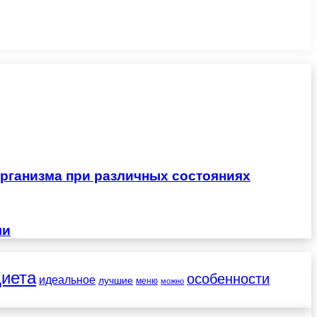
рганизма при различных состояниях
чи
диета
особенности
идеальное
лучшие
меню
можно