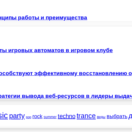
нципы работы и преимущества
ты игровых автоматов в игровом клубе
особствуют эффективному восстановлению о
ратегии вывода веб-ресурсов в лидеры выда
ic
party
trance
techno
выбрать
rock
summer
виды
pop