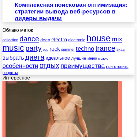
Комплексная поисковая оптимизация:
стратегии вывода веб-ресурсов в
лидеры выдачи
Облако меток
house
dance
mix
electro
deep
electronic
collection
music
party
trance
techno
rock
summer
виды
pop
диета
выбрать
идеальное
лучшие
меню
можно
отдых
преимущества
особенности
приготовить
рецепты
Интересное