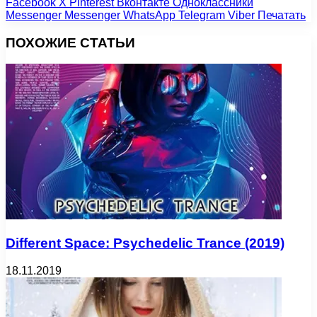
Facebook
X
Pinterest
Вконтакте
Одноклассники
Messenger
Messenger
WhatsApp
Telegram
Viber
Печатать
ПОХОЖИЕ СТАТЬИ
Different Space: Psychedelic Trance (2019)
18.11.2019