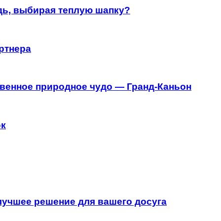
дь, выбирая теплую шапку?
ртнера
венное природное чудо — Гранд-Каньон
эк
 лучшее решение для вашего досуга