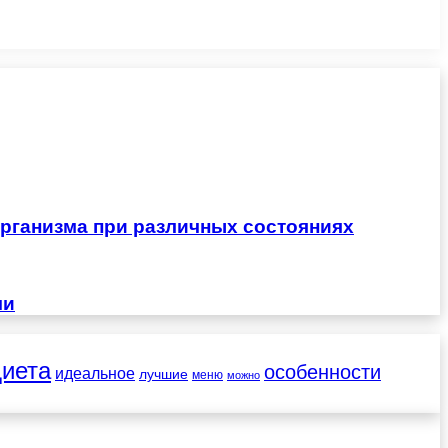
рганизма при различных состояниях
чи
диета
особенности
идеальное
лучшие
меню
можно