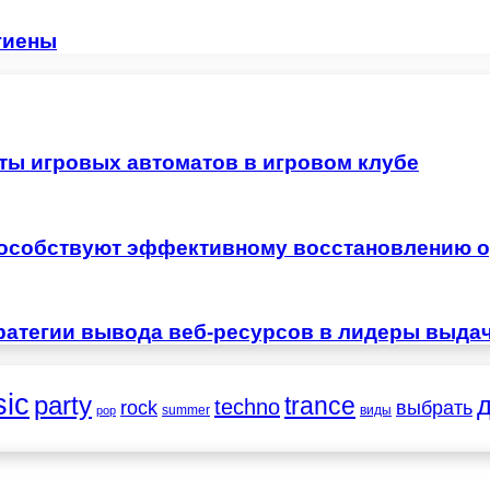
гиены
ты игровых автоматов в игровом клубе
особствуют эффективному восстановлению о
ратегии вывода веб-ресурсов в лидеры выда
ic
party
trance
techno
выбрать
rock
summer
виды
pop