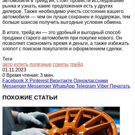
автомобиля в трейд ин, стоит провести исследование
рынка и узнать, какие предложения есть у других
дилеров. Также необходимо учесть состояние вашего
автомобиля — чем он лучше сохранен и поддержан, тем
больше шансов получить выгодные условия обмена.
В итоге, трейд ин — это удобный и выгодный способ
продажи старого автомобиля при покупке нового. Он
позволяет сэкономить время и деньги, а также избежать
хлопот с поиском покупателя и оформлением сделки.
Теги
авто
купить
полезные
советы
трейд
01.11.2023
0
Время чтения: 3 мин.
Facebook
X
Pinterest
Вконтакте
Одноклассники
Messenger
Messenger
WhatsApp
Telegram
Viber
Печатать
ПОХОЖИЕ СТАТЬИ