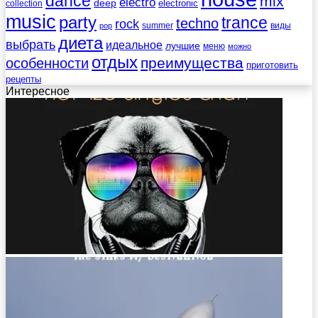
dance
mix
electro
deep
electronic
collection
music
party
trance
techno
rock
summer
виды
pop
диета
выбрать
идеальное
лучшие
меню
можно
отдых
преимущества
особенности
приготовить
рецепты
Интересное