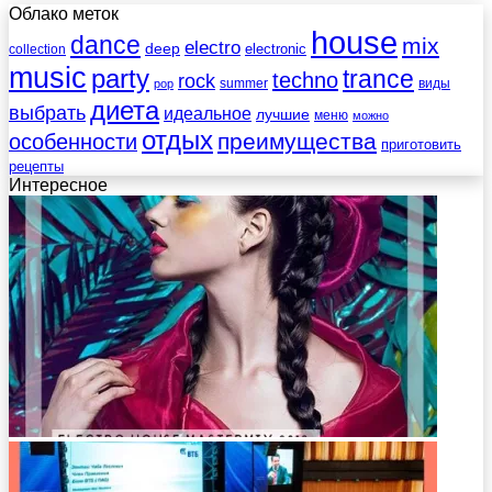
Облако меток
house
dance
mix
electro
deep
electronic
collection
music
party
trance
techno
rock
summer
виды
pop
диета
выбрать
идеальное
лучшие
меню
можно
отдых
преимущества
особенности
приготовить
рецепты
Интересное