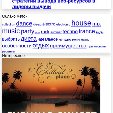
стратегии вывода веб-ресурсов в
лидеры выдачи
Облако меток
house
dance
mix
electro
deep
electronic
collection
music
party
trance
techno
rock
summer
виды
pop
диета
выбрать
идеальное
лучшие
меню
можно
отдых
преимущества
особенности
приготовить
рецепты
Интересное