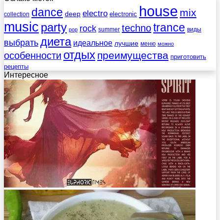
house
dance
mix
electro
deep
electronic
collection
music
party
trance
techno
rock
summer
виды
pop
диета
выбрать
идеальное
лучшие
меню
можно
отдых
преимущества
особенности
приготовить
рецепты
Интересное