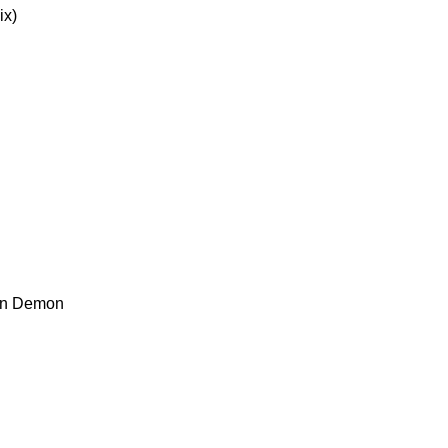
ix)
dеn Dеmоn