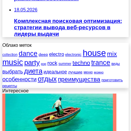
18.05.2026
Комплексная поисковая оптимизация:
стратегии вывода веб-ресурсов в
лидеры выдачи
Облако меток
house
dance
mix
electro
deep
electronic
collection
music
party
trance
techno
rock
summer
виды
pop
диета
выбрать
идеальное
лучшие
меню
можно
отдых
преимущества
особенности
приготовить
рецепты
Интересное