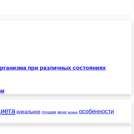
рганизма при различных состояниях
чи
диета
особенности
идеальное
лучшие
меню
можно