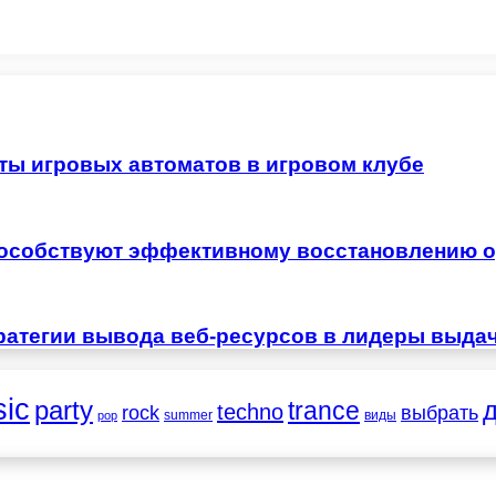
ты игровых автоматов в игровом клубе
особствуют эффективному восстановлению о
ратегии вывода веб-ресурсов в лидеры выда
ic
party
trance
techno
выбрать
rock
summer
виды
pop