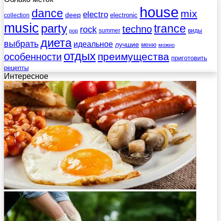
house
dance
mix
electro
deep
electronic
collection
music
party
trance
techno
rock
summer
виды
pop
диета
выбрать
идеальное
лучшие
меню
можно
отдых
преимущества
особенности
приготовить
рецепты
Интересное