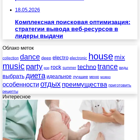
18.05.2026
Комплексная поисковая оптимизация:
стратегии вывода веб-ресурсов в
лидеры выдачи
Облако меток
house
dance
mix
electro
deep
electronic
collection
music
party
trance
techno
rock
summer
виды
pop
диета
выбрать
идеальное
лучшие
меню
можно
отдых
преимущества
особенности
приготовить
рецепты
Интересное