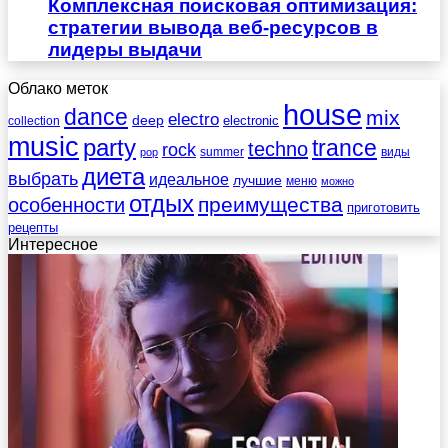
Комплексная поисковая оптимизация:
стратегии вывода веб-ресурсов в
лидеры выдачи
Облако меток
house
dance
mix
electro
deep
electronic
collection
music
party
trance
techno
rock
summer
виды
pop
диета
выбрать
идеальное
лучшие
меню
можно
отдых
преимущества
особенности
приготовить
рецепты
Интересное