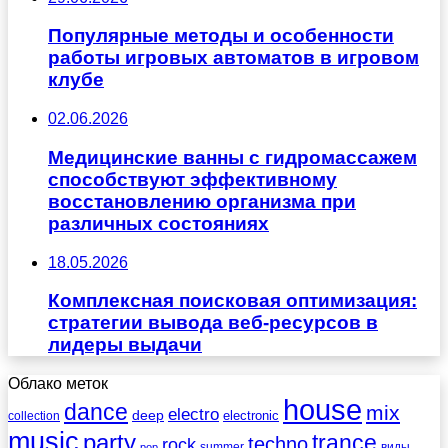
Популярные методы и особенности
работы игровых автоматов в игровом
клубе
02.06.2026
Медицинские ванны с гидромассажем
способствуют эффективному
восстановлению организма при
различных состояниях
18.05.2026
Комплексная поисковая оптимизация:
стратегии вывода веб-ресурсов в
лидеры выдачи
Облако меток
house
dance
mix
electro
deep
electronic
collection
music
party
trance
techno
rock
summer
виды
pop